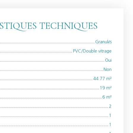
STIQUES TECHNIQUES
Granulés
PVC/Double vitrage
Oui
Non
44.77
m²
19
m²
6
m²
2
1
1