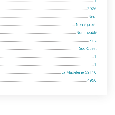
1
2026
Neuf
Non équipée
Non meublé
Parc
Sud-Ouest
1
1
La Madeleine 59110
4950