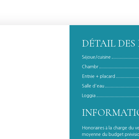
DÉTAIL DES 
Séjoue/cuisine
Chambr
Entrée + placard
Salle d'eau
Loggia
INFORMATI
Honoraires à la charge du v
moyenne du budget prévisio