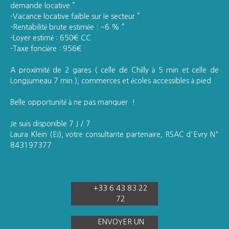
demande locative.”
-Vacance locative faible sur le secteur.”
-Rentabilité brute estimée : ~6 %.”
-Loyer estimé : 650€ CC
-Taxe foncière : 956€
A proximité de 2 gares ( celle de Chilly à 5 min et celle de
Longjumeau 7 min ), commerces et écoles accessibles à pied .
Belle opportunité à ne pas manquer !
Je suis disponible 7 J / 7
Laura Klein (EI), votre consultante partenaire, RSAC d'Evry N°
843197377
+33 6 43 83 22
72
ENVOYER UN