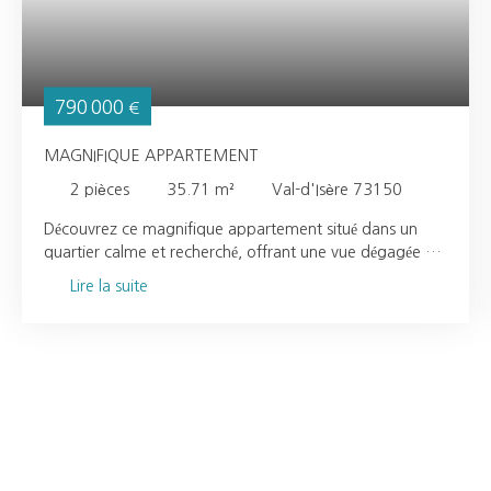
790 000
€
MAGNIFIQUE APPARTEMENT
2
pièces
35.71
m²
Val-d'Isère 73150
Découvrez ce magnifique appartement situé dans un
quartier calme et recherché, offrant une vue dégagée et
un cadre de vie agréable. Appartement lumineux et bien
Lire la suite
agencéBelle pièce de vie Cuisine [équipée / aménagée]1
chambre confortableSalle de bain avec
baignoire terrasse idéale pour profiter de la vue au
coeur de la station