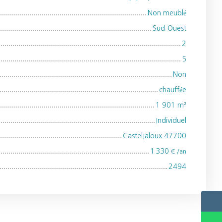
Non meublé
Sud-Ouest
2
5
Non
chauffée
1 901
m²
Individuel
Casteljaloux 47700
1 330
€ /an
2494