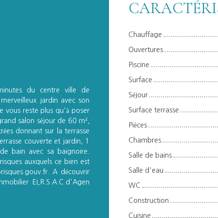
CARACTÉRI
Chauffage
Ouvertures
Piscine
Surface
nutes du centre ville de
Séjour
merveilleux jardin avec son
Surface terrasse
e vous reste plus qu'à poser
 grand salon séjour de 60 m²,
Pièces
rées donnant sur la terrasse
Chambres
rrasse couverte et jardin, 1
 de bain avec sa baignoire.
Salle de bains
 risques auxquels ce bien est
Salle d'eau
isques.gouv.fr. A découvrir
mmobilier EI,R.S.A.C.d'Agen
WC
Construction
Cuisine