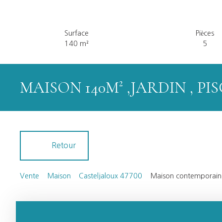
Surface
Pièces
140
m²
5
MAISON 140M² ,JARDIN , PI
Retour
Vente
Maison
Casteljaloux 47700
Maison contemporaine 