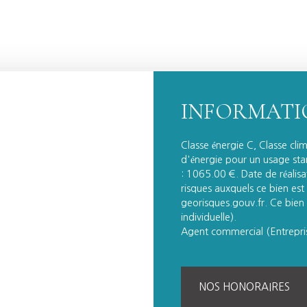
INFORMATI
Classe énergie C, Classe cl
d'énergie pour un usage stan
: 1065.00 €. Date de réalisa
risques auxquels ce bien est 
georisques.gouv.fr. Ce bien
individuelle).
Agent commercial (Entrepri
NOS HONORAIRES