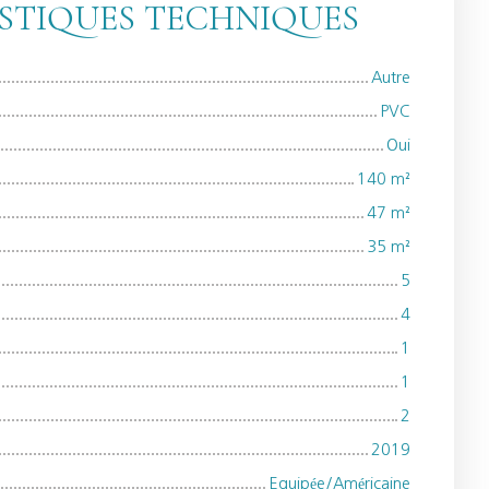
STIQUES TECHNIQUES
Autre
PVC
Oui
140
m²
47
m²
35
m²
5
4
1
1
2
2019
Equipée/Américaine