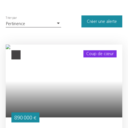
Trier par
Créer une alerte
Pertinence
Coup de cœur
890 000
€