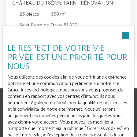
CHÂTEAU DU 18ÈME TARN – RÉNOVATION
RÉCENTE – CALME ABSOLU ET VUE DÉGAGÉE
25
pièces
660
m²
Saint-Pierre-de-Trivisy 81330
C'est avec un grand plaisir que je vous invite à découvrir
ce Château : une demeure récemment remaniée et
LE RESPECT DE VOTRE VIE
modernisée avec possibilité de création d'activité
Lire la suite
Touristique. Cette dernière se présente sous la forme
PRIVÉE EST UNE PRIORITÉ POUR
d'un corps de logis sur deux niveaux, orienté d'est en
NOUS
ouest et de plan rectangulaire. Celui-ci est rattaché sur
l'arrière à deux autres constructions plus basses. La
Nous utilisons des cookies afin de vous offrir une expérience
façade principale du logis, au sud, est flanquée de deux
optimale et une communication pertinente sur notre site.
minces tours rondes. L'édifice présente une toiture en
Grace à ces technologies, nous pouvons vous proposer du
comble mansardé, réalisée en ardoise, et épousant la
contenu en rapport avec vos centres d'intérêt. Ils nous
charpente en forme de coque de bateau inversée. Se
permettent également d'améliorer la qualité de nos services
développant sur une surface habitable de 660 m², cette
et la convivialité de notre site internet. Nous utiliserons
bâtisse du 18ème siècle est implantée dans un cadre
uniquement les données personnelles pour lesquelles vous
idyllique de 3 hectares de bois et de prairies, et dispose
avez donné votre accord. Vous pouvez les modifier à
de beaux volumes répartis sur 3 niveaux et dans 3 ailes
n'importe quel moment via la rubrique ″Gérer les cookies″ en
de bâtiment pour un total de 25 pièces (dont 5 avec
bas de notre site, à l'exception des cookies essentiels à son