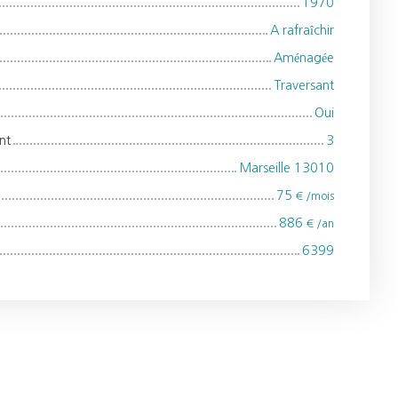
1970
A rafraîchir
Aménagée
Traversant
Oui
nt
3
Marseille 13010
75
€ /mois
886
€ /an
6399