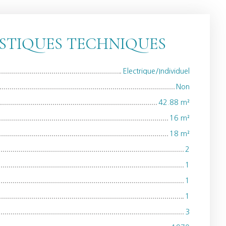
STIQUES TECHNIQUES
Electrique/Individuel
Non
42.88
m²
16
m²
18
m²
2
1
1
1
3