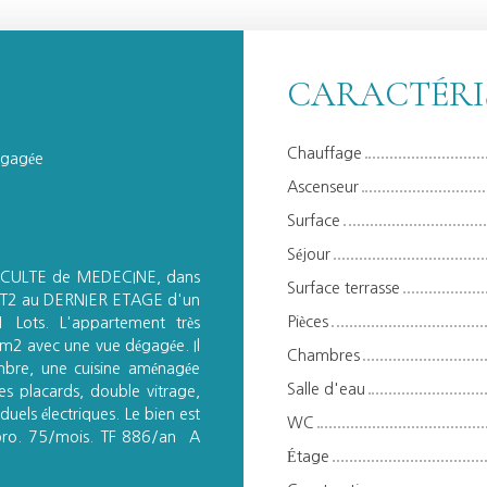
CARACTÉRI
Chauffage
égagée
Ascenseur
Surface
Séjour
 FACULTE de MEDECINE, dans
Surface terrasse
t T2 au DERNIER ETAGE d'un
Pièces
1 Lots. L'appartement très
m2 avec une vue dégagée. Il
Chambres
mbre, une cuisine aménagée
Salle d'eau
s placards, double vitrage,
duels électriques. Le bien est
WC
opro. 75/mois. TF 886/an A
Étage