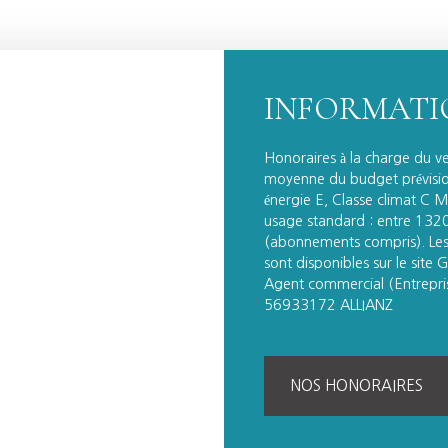
INFORMATI
Honoraires à la charge du v
moyenne du budget prévisio
énergie E, Classe climat C 
usage standard : entre 132
(abonnements compris). Les 
sont disponibles sur le site 
Agent commercial (Entrepri
56933172 ALLIANZ
NOS HONORAIRES