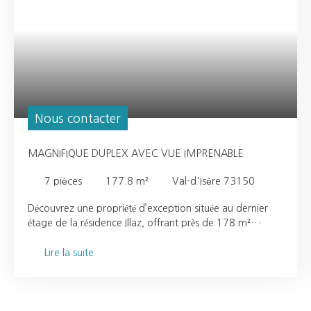
Nous contacter
MAGNIFIQUE DUPLEX AVEC VUE IMPRENABLE
7
pièces
177.8
m²
Val-d'Isère 73150
Découvrez une propriété d’exception située au dernier
étage de la résidence Illaz, offrant près de 178 m²
d’élégance et de raffinement au cœur de Val d’Isère. Ce
somptueux appartement très haut de gamme conjugue
Lire la suite
prestations luxueuses et panoramas alpins
spectaculaires. Pensé pour accueillir familles nombreuses
et séjours entre amis, il dispose de six chambres, dont
une magnifique suite parentale. Chaque chambre a été