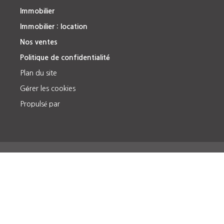
Immobilier
Immobilier : location
Nos ventes
Politique de confidentialité
Plan du site
Gérer les cookies
Propulsé par
Accueil
Actualités
Nous
Honoraires
Mentions
rejoindre
légales
Plan du site