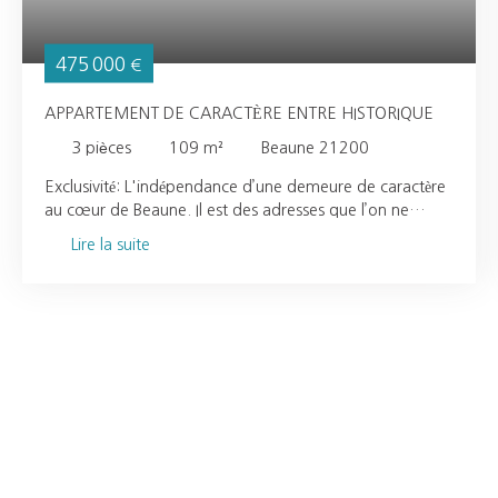
475 000
€
APPARTEMENT DE CARACTÈRE ENTRE HISTORIQUE
3
pièces
109
m²
Beaune 21200
Exclusivité: L'indépendance d’une demeure de caractère
au cœur de Beaune. Il est des adresses que l’on ne
soupçonne pas, même dans les plus belles rues du
Lire la suite
centre historique. Poussez la porte et laissez la ville
s’effacer : ici, l’intimité est la règle d’or. Bien que situé au
sein d’une petite copropriété, ce bien de 109 m² offre
une liberté rare. Avec son entrée totalement
indépendante au 1er étage et l'absence de tout voisin
sur votre palier, c’est un refuge précieux, sans aucun vis-
à-vis, où le calme rencontre l'élégance d'un patrimoine
préservé. Descriptif du bien: Entrée privative : Un hall
d'accueil orné d'un plafond à la française avec de
nombreux placards de rangement et une buanderie
parfaitement intégrée. Un salon, salle à manger baignés