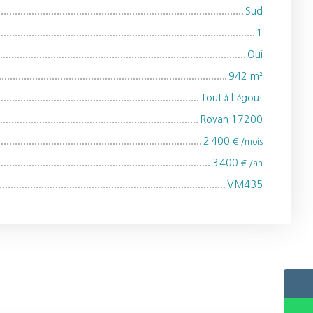
Sud
1
Oui
942
m²
Tout à l'égout
Royan 17200
2 400
€ /mois
3 400
€ /an
VM435