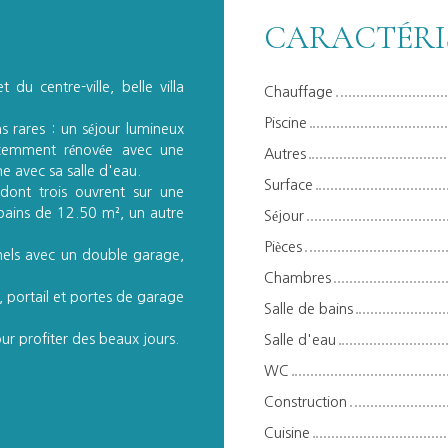
CARACTÉRI
du centre-ville, belle villa
Chauffage
Piscine
ns rares : un séjour lumineux
écemment rénovée avec une
Autres
e avec sa salle d'eau.
Surface
 dont trois ouvrent sur une
 bains de 12.50 m², un autre
Séjour
Pièces
els avec un double garage,
Chambres
, portail et portes de garage
Salle de bains
our profiter des beaux jours.
Salle d'eau
WC
Construction
Cuisine