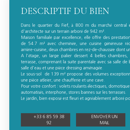
DESCRIPTIF DU BIEN
Dans le quartier du Fief, à 800 m du marché central et 
d'architecte sur un terrain arboré de 942 m².
Maison familiale par excellence, elle offre des prestatio
de 54.7 m² avec cheminée, une cuisine généreuse r
arrière-cuisine, deux chambres en rez-de-chaussée dont un
A l'étage, un large palier dessert 4 belles chambres,
terrasse, comprenant la suite parentale avec sa salle de
salle d'eau et une pièce dressing aménagée.
Le sous-sol de 139 m² propose des volumes exceptionn
une pièce atleier, une chaufferie et une cave.
Pour votre confort : volets roulants électiques, domotique
automatisés, interphone, stores bannes sur les terrasses.
Le jardin, bien exposé est fleuri et agréablement arboré p
+33 6 85 59 38
ENVOYER UN
92
MAIL