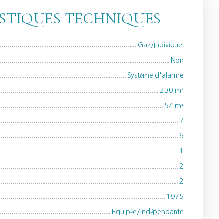
STIQUES TECHNIQUES
Gaz/Individuel
Non
Système d'alarme
230
m²
54
m²
7
6
1
2
2
1975
Equipée/Indépendante