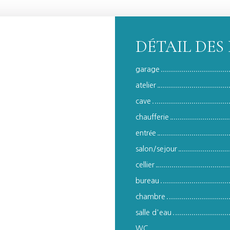
DÉTAIL DES 
garage
atelier
cave
chaufferie
entrée
salon/sejour
cellier
bureau
chambre
salle d'eau
WC