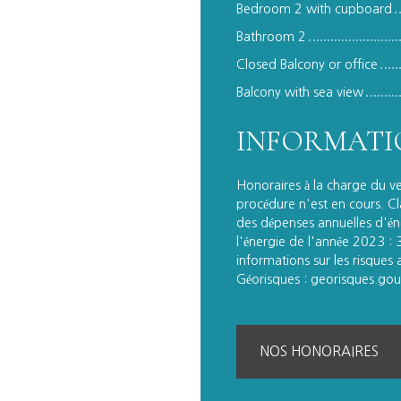
Bedroom 2 with cupboard
Bathroom 2
Closed Balcony or office
Balcony with sea view
INFORMATI
Honoraires à la charge du v
procédure n'est en cours. C
des dépenses annuelles d'éne
l'énergie de l'année 2023 :
informations sur les risques 
Géorisques : georisques.gouv
NOS HONORAIRES