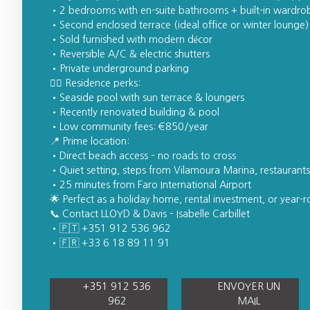
2 bedrooms with en-suite bathrooms + built-in wardro
Second enclosed terrace (ideal office or winter lounge)
Sold furnished with modern décor
Reversible A/C & electric shutters
Private underground parking
🏊‍♂️ Residence perks:
Seaside pool with sun terrace & loungers
Recently renovated building & pool
Low community fees: €850/year
📍 Prime location:
Direct beach access – no roads to cross
Quiet setting, steps from Vilamoura Marina, restaurant
25 minutes from Faro International Airport
🌟 Perfect as a holiday home, rental investment, or year-
📞 Contact LLOYD & Davis – Isabelle Carbillet
🇵🇹 +351 912 536 962
🇫🇷 +33 6 18 89 11 91
+351 912 536
ENVOYER UN
962
MAIL