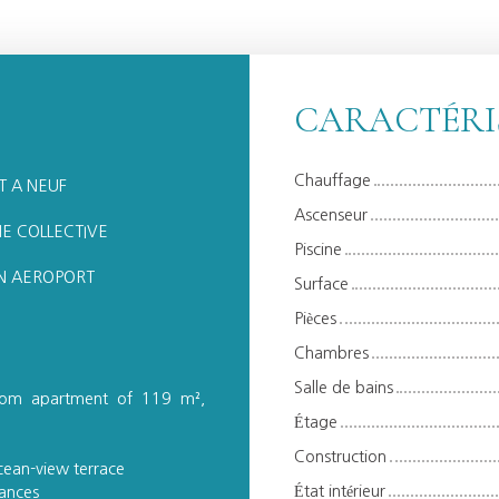
CARACTÉRI
Chauffage
T A NEUF
Ascenseur
NE COLLECTIVE
Piscine
N AEROPORT
Surface
Pièces
Chambres
Salle de bains
droom apartment of 119 m²,
Étage
Construction
cean-view terrace
État intérieur
iances