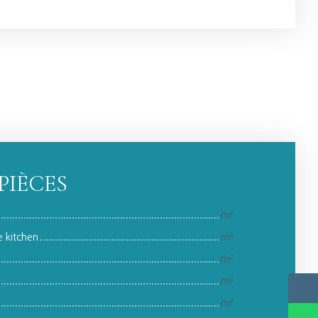
PIÈCES
m²
 kitchen
m²
m²
m²
m²