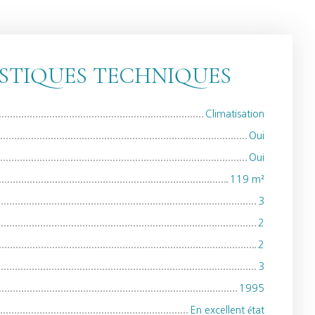
STIQUES TECHNIQUES
Climatisation
Oui
Oui
119
m²
3
2
2
3
1995
En excellent état