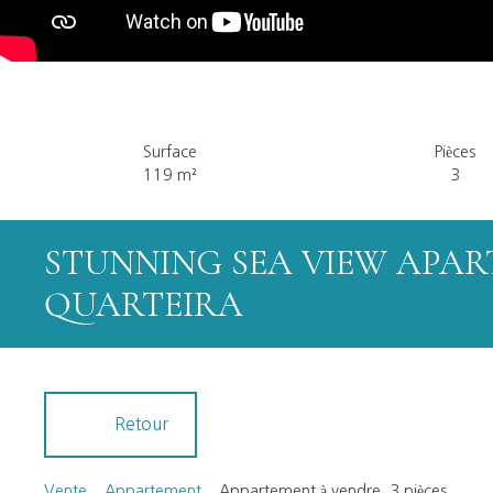
Surface
Pièces
119
m²
3
STUNNING SEA VIEW APAR
QUARTEIRA
Retour
Vente
Appartement
Appartement à vendre, 3 pièces