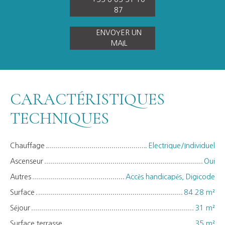
87
ENVOYER UN
MAIL
CARACTÉRISTIQUES
TECHNIQUES
Chauffage
Electrique/Individuel
Ascenseur
Oui
Autres
Accès handicapés, Digicode
Surface
84.28
m²
Séjour
31
m²
Surface terrasse
35
m²