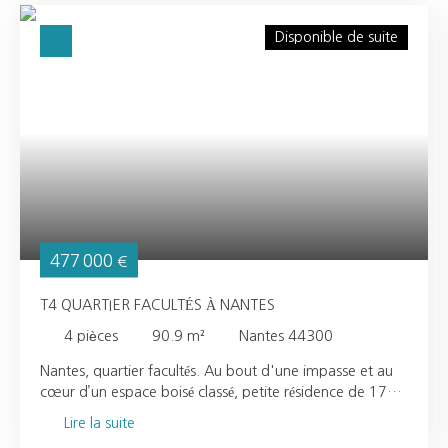
Disponible de suite
477 000
€
T4 QUARTIER FACULTÉS À NANTES
4
pièces
90.9
m²
Nantes 44300
Nantes, quartier facultés. Au bout d'une impasse et au
cœur d’un espace boisé classé, petite résidence de 17
logements offrant de nombreux avantages : proximité
Lire la suite
des berges de l’Erdre, de l’hippodrome, des commerces