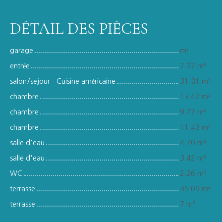
DÉTAIL DES PIÈCES
garage
m²
entrée
7.97 m²
salon/sejour - Cuisine américaine
31.31 m²
chambre
13.42 m²
chambre
9.77 m²
chambre
11.43 m²
salle d'eau
4.70 m²
salle d'eau
3.42 m²
WC
2.26 m²
terrasse
35.09 m²
terrasse
7 m²