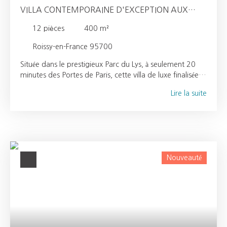
VILLA CONTEMPORAINE D'EXCEPTION AUX
PORTES DE PARIS
12
pièces
400
m²
Roissy-en-France 95700
Située dans le prestigieux Parc du Lys, à seulement 20
minutes des Portes de Paris, cette villa de luxe finalisée
en 2024 séduit par son architecture élégante, ses
Lire la suite
prestations haut de gamme et son efficacité
énergétique. Intérieur Pièce de vie avec salon, séjour et
cuisine ouverte Suite parentale Salle de cinéma
privéeEspace bien-être unique comprenant spa à ciel
ouvert (toit rétractable) et sauna Chambres avec
terrasse ou balcon Extérieurs Piscine chauffée avec
Nouveauté
solariumTerrasses et plageGarage et espaces de
stationnementJardin paysagé dans un environnement
boisé et sécurisé Un cadre rare Cette villa de prestige
propose un art de vivre unique, mêlant confort,
modernité et sérénité, au cœur d’un des secteurs
résidentiels parmi les plus recherchés aux portes de Paris,
avec un accès immédiat à héliport et pistes pour jets