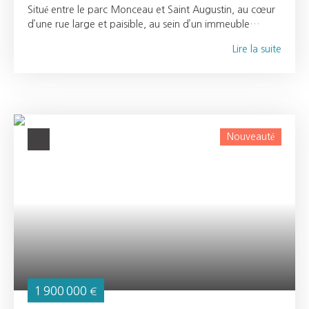
Situé entre le parc Monceau et Saint Augustin, au cœur
d’une rue large et paisible, au sein d’un immeuble
haussmannien de caractère aux parties communes
Lire la suite
soignées, sans vis-à-vis, cet appartement d'exception de
165 m² occupe l’intégralité du premier étage d’une
petite copropriété, offrant un cadre de vie rare et
privilégié. À rafraîchir selon vos envies, il bénéficie d’un
potentiel exceptionnel : Très belle réception au cachet
affirmé, sublimée grâce à un bow-window et lumineuse
Nouveauté
par une exposition idéale,Un premier étage
particulièrement lumineuxCuisine équipée et
dinatoireQuatre chambres,une salle de bain et une salle
d'eauPlans modulables et volumes généreux typiques de
l’Haussmannien (hauteurs sous plafond, parquets
anciens, moulures, 3 cheminées),Ascenseur,Cave en
sous-sol. Proche de la mairie du huitième et à quelques
minutes du Lycée Fénelon Sainte-MarieL’appartement
séduit par son charme d’origine, son calme et son
élégance intemporelle. Une opportunité rare de créer un
intérieur sur mesure dans un environnement privilégié.
1 900 000
€