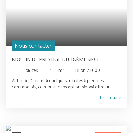
Nous contacter
MOULIN DE PRESTIGE DU 18ÈME SIÈCLE
11
pièces
411
m²
Dijon 21000
À 1 h de Dijon et à quelques minutes à pied des
commodités, ce moulin d’exception rénové offre un
cadre de vie unique, alliant le charme historique et le
Lire la suite
confort contemporain. Intérieurs Pièces de réception :
séjour, salon et cuisine haut de gammeBuanderie et
espaces techniques8 chambres spacieuses5 salles de
bainsClimatisation Extérieurs et équipements Terrasse,
véranda lumineuse et pergola de style espagnolPiscine
et terrain de pétanqueGarage pouvant accueillir une