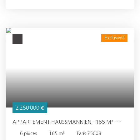
restauré avec élégance et raffinement. Il est composé
d'un hall d'entrée, salle de réception, cuisine avec son
cellier, bureau, plusieurs salons dont un salon de
musique, suites avec des ambiances différentes, salle de
billard et salle de jeux. Remise, buanderie, chaufferie,
cave, cave de garde et cave à vin. Garages et
Exclusivité
dépendances. Piscine couverte et spa. Maison annexe
rénovée de 4 chambres. Parc arboré et paysagé
d'environ 25 000 m² avec bois et pâture.
2 250 000
€
APPARTEMENT HAUSSMANNIEN – 165 M² –
PREMIER ÉTAGE AVEC ASCENSEUR – RUE CALME
6
pièces
165
m²
Paris 75008