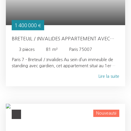
privés.
1 400 000
€
BRETEUIL / INVALIDES APPARTEMENT AVEC
PLACE DE PARKING
3
pièces
81
m²
Paris 75007
Paris 7 - Breteuil / Invalides Au sein d’un immeuble de
standing avec gardien, cet appartement situé au 1er
étage bénéficie d’une double exposition, offrant une
Lire la suite
belle luminosité tout au long de la journée. L’entrée,
pensée comme une véritable galerie, ouvre sur un séjour
aux volumes équilibrés. L’espace nuit se compose de
deux chambres. Une cuisine aménagée et équipée, une
salle de bains, un vestibule ainsi que des WC complètent
l’ensemble. Ce bien dispose également d’une cave et
Nouveauté
d’une place de parking sécurisée.