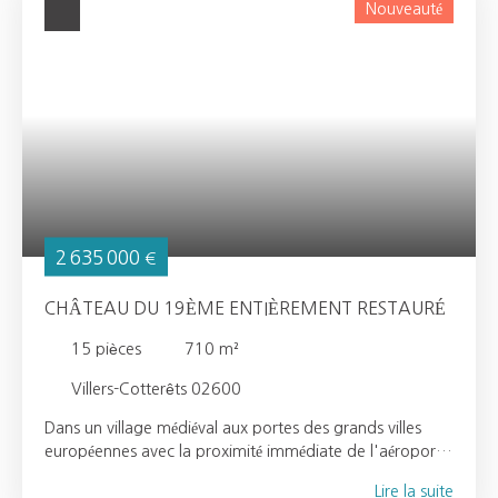
Nouveauté
dizaine de véhiculesTerrain clos à l’abri des regardsParc
paysager, pâtures, verger et rivières bordant la
propriétéDépendances Autres atouts Propriété autonome
en électricitéÀ proximité immédiate d’un aérodrome avec
pistes adaptées aux jets privés Ce domaine rare et
prestigieux séduira les amateurs de nature, d’espace et
d’élégance, à la recherche d’une propriété confidentielle
et haut de gamme.
2 635 000
€
CHÂTEAU DU 19ÈME ENTIÈREMENT RESTAURÉ
15
pièces
710
m²
Villers-Cotterêts 02600
Dans un village médiéval aux portes des grands villes
européennes avec la proximité immédiate de l'aéroport
Charles de Gaulle, château du 19ème entièrement
Lire la suite