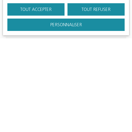
Exclusivité
TOUT ACCEPTER
TOUT REFUSER
PERSONNALISER
1 010 000
€
IMMEUBLE DE RAPPORT 10 APPARTEMENTS ET
GARAGES
360
m²
Senlis 60300
EXCLUSIVITE. A 10 minutes de SENLIS, immeuble de
rapport composé de 10 appartements (8 studios et 2
T2) et de garages (2 simples et 1 double). L'ensemble
Lire la suite
pour des loyers mensuels de 5 556 € soit 66 672 €
annuel. Photo d'illustration.