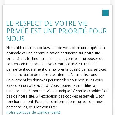
LE RESPECT DE VOTRE VIE
PRIVÉE EST UNE PRIORITÉ POUR
NOUS
1 150 000
€
Nous utilisons des cookies afin de vous offrir une expérience
optimale et une communication pertinente sur notre site.
MAISON VIVABLE DE PLAIN PIED
Grace à ces technologies, nous pouvons vous proposer du
10
pièces
280
m²
Compiègne 60200
contenu en rapport avec vos centres d'intérêt. Ils nous
permettent également d'améliorer la qualité de nos services
Compiègne, à deux pas du centre ville dans un quartier
et la convivialité de notre site internet. Nous utiliserons
résidentiel. Maison traditionnelle construite en 1955
uniquement les données personnelles pour lesquelles vous
vivable de plain pied. Elle est composée d'une entrée,
avez donné votre accord. Vous pouvez les modifier à
Lire la suite
cuisine, salon, salle à manger, 7 chambres dont une
n'importe quel moment via la rubrique ″Gérer les cookies″ en
suite parentale, WC, 2 salles de bains, palier et bureau.
bas de notre site, à l'exception des cookies essentiels à son
Garage et cave. Terrain plat et clos avec une partie
fonctionnement. Pour plus d'informations sur vos données
constructible. Beau potentiel et rénovation complète à
personnelles, veuillez consulter
prévoir.
notre politique de confidentialité
.