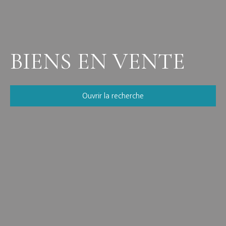
BIENS EN VENTE
Ouvrir la recherche
Vente
Location
Neuf
Viager
Type de bien
Localisation
Budget min (€)