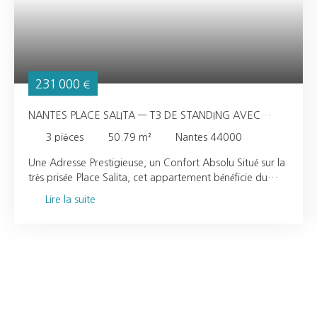
231 000
€
NANTES PLACE SALITA — T3 DE STANDING AVEC
TERRASSE PRIVATIVE: LE CACHET RÉINVENTÉ
3
pièces
50.79
m²
Nantes 44000
Une Adresse Prestigieuse, un Confort Absolu Situé sur la
très prisée Place Salita, cet appartement bénéficie du
programme de rénovation complète d'un immeuble de
Lire la suite
standing. Le promoteur a redonné tout son lustre à
l'architecture d'origine tout en intégrant des
équipements modernes, dont un ascenseur desservant
des parties communes impeccables. L'Art de Vivre
Intérieur-Extérieur L'espace de vie, fluide et lumineux,
s'ouvre directement sur une terrasse de 10 m², véritable
pièce supplémentaire à ciel ouvert pour vos moments de
détente. L'appartement distribue deux chambres