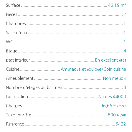
Surface
46.19
m²
Pièces
2
Chambres
1
Salle d'eau
1
WC
1
Étage
4
État intérieur
En excellent état
Cuisine
Aménagée et équipée/Coin cuisine
Ameublement
Non meublé
Nombre d'étages du bâtiment
4
Localisation
Nantes 44000
Charges
96,66
€ /mois
Taxe foncière
800
€ /an
Référence
6432