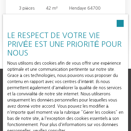
SUR MER
3
pièces
42
m²
Hendaye 64700
À Hendaye, sur les hauteurs, venez découvrir ce duplex à
la vue dégagée. Une entrée, pièce de vie avec cuisine
ouverte. une grande chambre avec salle de bain, à
LE RESPECT DE VOTRE VIE
Lire la suite
l'étage un espace chambre et bureau. De nombreux
PRIVÉE EST UNE PRIORITÉ POUR
rangements rendent cet appartement très fonctionnel.
Une place de stationnement, un balcon et une terrasse
NOUS
complètent ce bien. À voir sans tarder.
Nous utilisons des cookies afin de vous offrir une expérience
optimale et une communication pertinente sur notre site.
Grace à ces technologies, nous pouvons vous proposer du
contenu en rapport avec vos centres d'intérêt. Ils nous
permettent également d'améliorer la qualité de nos services
et la convivialité de notre site internet. Nous utiliserons
uniquement les données personnelles pour lesquelles vous
avez donné votre accord. Vous pouvez les modifier à
n'importe quel moment via la rubrique ″Gérer les cookies″ en
bas de notre site, à l'exception des cookies essentiels à son
fonctionnement. Pour plus d'informations sur vos données
personnelles, veuillez consulter