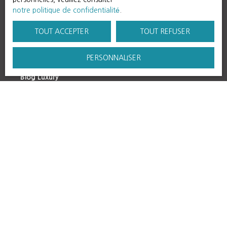
notre politique de confidentialité
.
TOUT ACCEPTER
TOUT REFUSER
PERSONNALISER
Blog région
Blog Luxury
Luxury
Présentation groupe
Notre réseau
Immobilier
Immobilier : location
Nos ventes
Politique de confidentialité