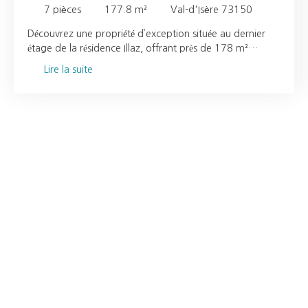
7
pièces
177.8
m²
Val-d'Isère 73150
Découvrez une propriété d’exception située au dernier
étage de la résidence Illaz, offrant près de 178 m²
d’élégance et de raffinement au cœur de Val d’Isère. Ce
Lire la suite
somptueux appartement très haut de gamme conjugue
prestations luxueuses et panoramas alpins
spectaculaires. Pensé pour accueillir familles nombreuses
et séjours entre amis, il dispose de six chambres, dont
une magnifique suite parentale. Chaque chambre a été
conçue comme une véritable suite de montagne, alliant
confort absolu, intimité et ambiance chaleureuse. Le
vaste séjour de plus de 55 m² constitue la pièce
maîtresse de l’appartement. Baigné de lumière grâce à
de larges baies vitrées, il s’ouvre généreusement sur les
reliefs environnants, offrant des vues imprenables sur les
sommets. Les volumes harmonieux invitent aussi bien à
la convivialité qu’à la détente, tandis que les finitions
soignées et les matériaux nobles soulignent le caractère
exclusif du lieu. Idéalement situé dans un secteur central,
ce bien rare séduit par la qualité de son architecture