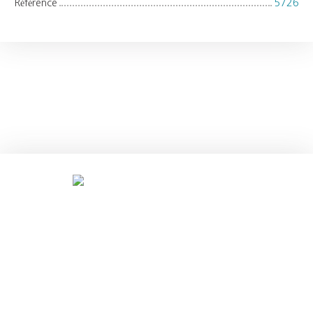
Référence
5726