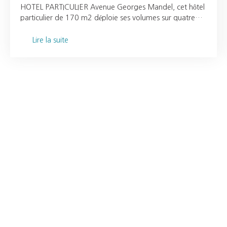
HOTEL PARTICULIER Avenue Georges Mandel, cet hôtel
particulier de 170 m2 déploie ses volumes sur quatre
niveaux, offrant lumière et perspectives sur le Trocadéro,
et sur la Tour Eiffel. Cet écrin chargé d'histoire et de
Lire la suite
l'esprit de Monsieur Christian DIOR comprend : une
entrée, un salon et salle à manger, bordés d'un
magnifique jardin paysagé de 120 m2 Les étages
supérieurs sont réservés aux espaces nuit, composés de 3
chambres ( possibilité d'une 4ème chambre) toutes
dotées de leur salle de bains. Le rez de jardin abrite une
cuisine aménagée et équipée, d'un cellier et d'une
grande cave. Possibilité de stationner une voiture dans le
jardin. Pour organiser une visite, contactez-moi : Claudie
BASSIEN, Tél : 0618006542, EI - Agent Commercial -
Numéro RSAC 505297473 Paris Annonce rédigée et
publiée par un Agent Mandataire. Prix du bien hors
honoraires 4000000€ Honoraires à la charge de
l'acquéreur