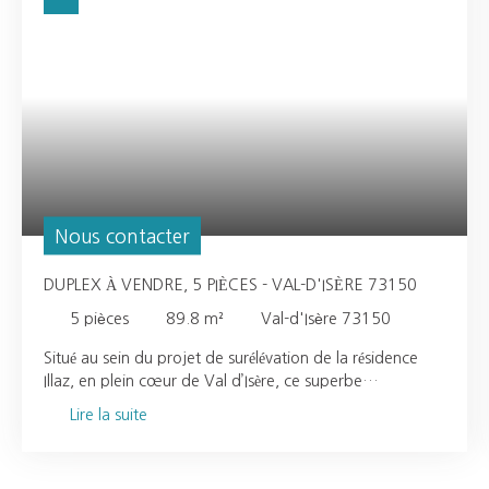
Nous contacter
DUPLEX À VENDRE, 5 PIÈCES - VAL-D'ISÈRE 73150
5
pièces
89.8
m²
Val-d'Isère 73150
Situé au sein du projet de surélévation de la résidence
Illaz, en plein cœur de Val d’Isère, ce superbe
appartement en duplex de 88,70 m² offre un cadre de
Lire la suite
vie alliant élégance contemporaine et esprit
montagnard. Pensé pour le confort des familles et des
amateurs de la montagne, le premier niveau accueille