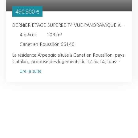
490 900
€
DERNIER ETAGE SUPERBE T4 VUE PANORAMIQUE À
CANET EN ROUSSILLON
4
pièces
103
m²
Canet-en-Roussillon 66140
La résidence Arpeggio située à Canet en Roussillon, pays
Catalan, propose des logements du T2 au T4, tous
conçus pour vous offrir une qualité de vie idéale :
Lire la suite
volumes intérieurs très confortables, habitabilité
optimisée, nombreux espaces de rangements, grandes
ouvertures, double-exposition à partir du T3... De belles
terrasses prolongent généreusement votre pièce de vie.
Ces espaces extérieurs vous invitent à la détente et au
farniente, pour profiter pleinement de l’art de vivre à la
méditerranéenne. En attique, Arpeggio propose de
magnifiques villas sur le toit aux terrasses généreuses.
Ces 3 et 4 pièces bénéficient d’une double voire d’une
triple exposition, et d’une vue totalement dégagée sur la