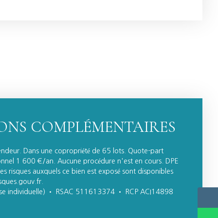
ONS COMPLÉMENTAIRES
endeur. Dans une copropriété de 65 lots. Quote-part
nnel 1 600 €/an. Aucune procédure n'est en cours. DPE
 les risques auxquels ce bien est exposé sont disponibles
isques.gouv.fr.
ise individuelle) • RSAC 511613374 • RCP ACI14898