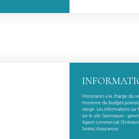
INFORMATI
Honoraires à la charge du v
moyenne du budget prévisio
vierge. Les informations sur
sur le site Géorisques : geor
Agent commercial (Entrepr
Sérénis Assurances