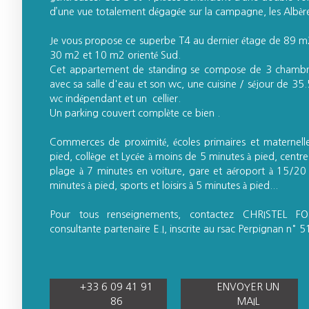
d’une vue totalement dégagée sur la campagne, les Albèr
Je vous propose ce superbe T4 au dernier étage de 89 m2
30 m2 et 10 m2 orienté Sud.
Cet appartement de standing se compose de 3 chambre
avec sa salle d'eau et son wc, une cuisine / séjour de 35
wc indépendant et un cellier.
Un parking couvert complète ce bien .
Commerces de proximité, écoles primaires et maternell
pied, collège et Lycée à moins de 5 minutes à pied, centre
plage à 7 minutes en voiture, gare et aéroport à 15/20 
minutes à pied, sports et loisirs à 5 minutes à pied...
Pour tous renseignements, contactez CHRISTEL FO
consultante partenaire E.I, inscrite au rsac Perpignan n
+33 6 09 41 91
ENVOYER UN
86
MAIL