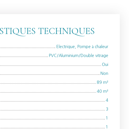
STIQUES TECHNIQUES
Electrique, Pompe à chaleur
PVC/Aluminium/Double vitrage
Oui
Non
89
m²
40
m²
4
3
1
1