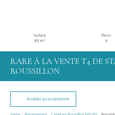
Surface
Pièces
89
m²
4
RARE À LA VENTE T4 DE S
ROUSSILLON
Accéder au programme
Vente
Appartement
Canet-en-Roussillon 66140
Appartem