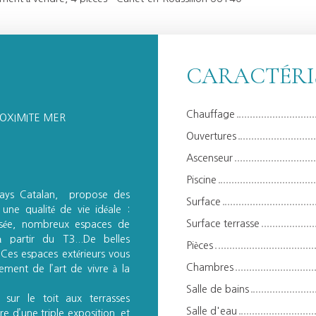
CARACTÉRI
Chauffage
ROXIMITE MER
Ouvertures
Ascenseur
Piscine
 pays Catalan, propose des
Surface
ne qualité de vie idéale :
Surface terrasse
imisée, nombreux espaces de
 partir du T3...De belles
Pièces
Ces espaces extérieurs vous
Chambres
nement de l’art de vivre à la
Salle de bains
sur le toit aux terrasses
Salle d'eau
e d’une triple exposition, et