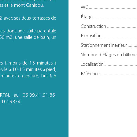
es et le mont Canigou.
WC
Étage
 avec ses deux terrasses de
Construction
s dont une suite parentale
Exposition
.50 m2, une salle de bain, un
Stationnement intérieur
Nombre d'étages du bâtime
es à moins de 15 minutes à
Localisation
-vile à 10-15 minutes à pied,
Référence
minutes en voiture, bus à 5
RTIN, au 06.09.41.91.86.
° 511613374