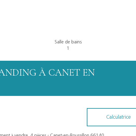
Salle de bains
1
TANDING À CANET EN
Calculatrice
ent à vendre, 4 pièces - Canet-en-Roussillon 66140