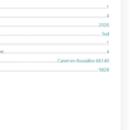
1
4
2026
Sud
1
nt
4
Canet-en-Roussillon 66140
5828