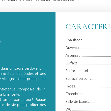
CARACTÉRI
Chauffage
é
Ouvertures
Ascenseur
Surface
n dans un cadre verdoyant
Surface au sol
immédiate des écoles et des
Surface balcon
vie agréable et pratique au
Pièces
entretenue composée de 4
Chambres
a luminosité.
 sur un parc arboré, équipé
Salle de bains
ce de vie pour profiter des
WC