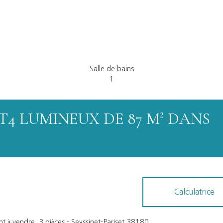
Salle de bains
1
/T4 LUMINEUX DE 87 M² DANS
Calculatrice
 à vendre, 3 pièces - Seyssinet-Pariset 38180