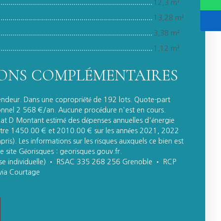
12,3 m²
13,28 m²
3,38 m²
1,12 m²
ONS COMPLÉMENTAIRES
endeur. Dans une copropriété de 192 lots. Quote-part
nnel 2 568 €/an. Aucune procédure n'est en cours.
imat D Montant estimé des dépenses annuelles d'énergie
ntre 1450.00 € et 2010.00 € sur les années 2021, 2022
s). Les informations sur les risques auxquels ce bien est
e site Géorisques : georisques.gouv.fr.
ise individuelle) • RSAC 335 268 256 Grenoble • RCP
a Courtage