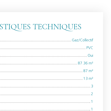
STIQUES TECHNIQUES
Gaz/Collectif
PVC
Oui
87.36
m²
87
m²
13
m²
3
2
1
1