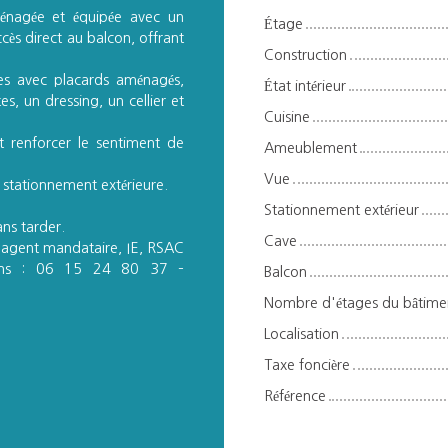
énagée et équipée avec un
Étage
cès direct au balcon, offrant
Construction
s avec placards aménagés,
État intérieur
s, un dressing, un cellier et
Cuisine
t renforcer le sentiment de
Ameublement
Vue
e stationnement extérieure.
Stationnement extérieur
ans tarder.
Cave
, agent mandataire, IE, RSAC
ions : 06 15 24 80 37 –
Balcon
Nombre d'étages du bâtime
Localisation
Taxe foncière
Référence