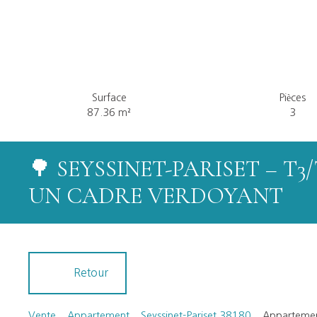
Surface
Pièces
87.36
m²
3
🌳 SEYSSINET-PARISET – T3
UN CADRE VERDOYANT
Retour
Vente
Appartement
Seyssinet-Pariset 38180
Appartement