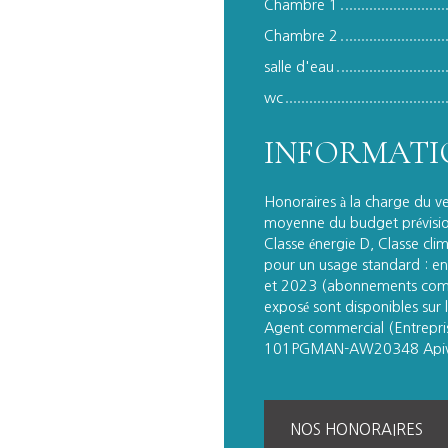
Chambre 1
Chambre 2
salle d'eau
wc
INFORMATI
Honoraires à la charge du v
moyenne du budget prévisio
Classe énergie D, Classe cl
pour un usage standard : e
et 2023 (abonnements compri
exposé sont disponibles sur l
Agent commercial (Entrepr
101PGMAN-AW20348 Apivi
NOS HONORAIRES