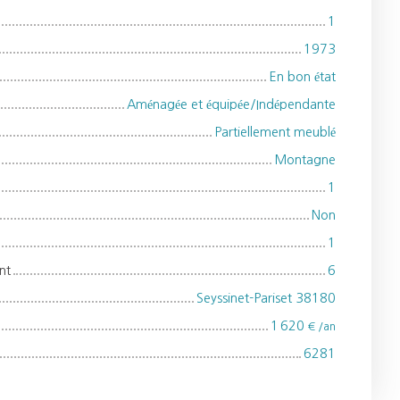
1
1973
En bon état
Aménagée et équipée/Indépendante
Partiellement meublé
Montagne
1
Non
1
nt
6
Seyssinet-Pariset 38180
1 620
€ /an
6281