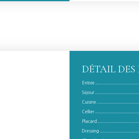
DÉTAIL DES 
Entrée
Séjour
Cuisine
Cellier
Placard
Dressing