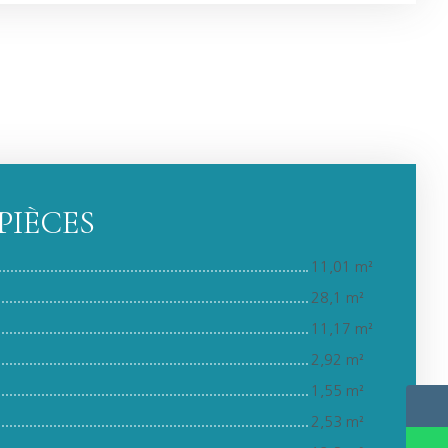
PIÈCES
11,01 m²
28,1 m²
11,17 m²
2,92 m²
1,55 m²
2,53 m²