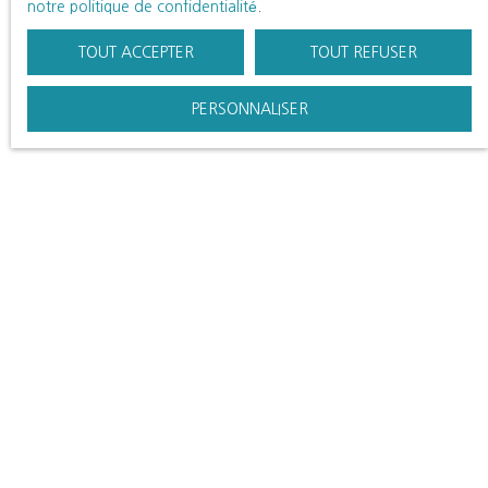
notre politique de confidentialité
.
TOUT ACCEPTER
TOUT REFUSER
PERSONNALISER
LLOYD & DAVIS est une société
nationale & internationale, spécialisée
en transaction immobilière
résidentielle et haut de gamme.